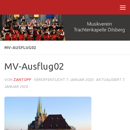
Zum Inhalt springen
MV-AUSFLUG02
MV-Ausflug02
VON
ZANTOPP
· VERÖFFENTLICHT
7. JANUAR 2020
· AKTUALISIERT
7.
JANUAR 2020