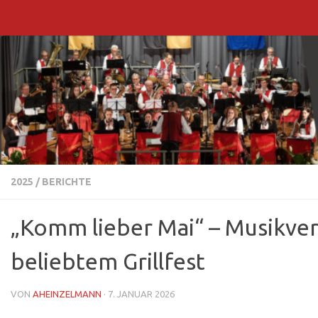
Zum Inhalt springen
2025
/
BERICHTE
„Komm lieber Mai“ – Musikvere
beliebtem Grillfest
VON
AHEINZELMANN
·
7. JANUAR 2026