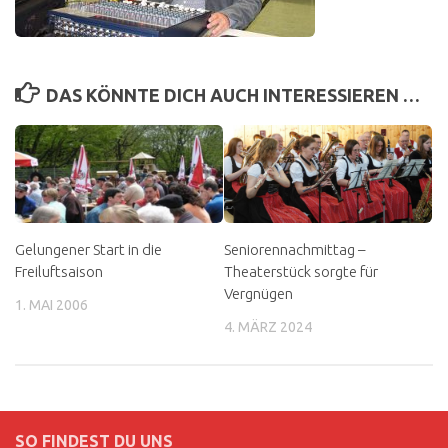
DAS KÖNNTE DICH AUCH INTERESSIEREN …
Gelungener Start in die
Seniorennachmittag –
Freiluftsaison
Theaterstück sorgte für
Vergnügen
1. MAI 2006
4. MÄRZ 2024
SO FINDEST DU UNS