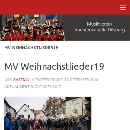
Zum Inhalt springen
MV WEIHNACHSTLIEDER19
MV Weihnachstlieder19
VON
BASTIAN
· VERÖFFENTLICHT
24. DEZEMBER 2016
·
AKTUALISIERT
9. OKTOBER 2017