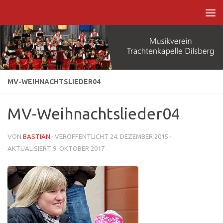
Zum Inhalt springen
MV-WEIHNACHTSLIEDER04
MV-Weihnachtslieder04
VON
BASTIAN
· VERÖFFENTLICHT
24. DEZEMBER 2015
·
AKTUALISIERT
9. OKTOBER 2017