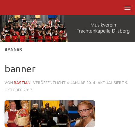
Zum Inhalt springen
BANNER
banner
VON
BASTIAN
· VERÖFFENTLICHT
4. JANUAR 2014
· AKTUALISIERT
9.
OKTOBER 2017