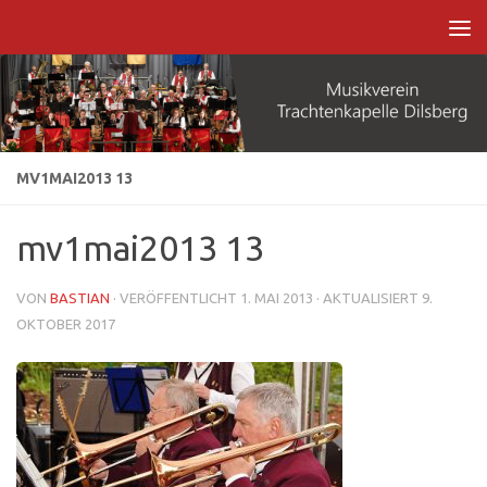
Zum Inhalt springen
MV1MAI2013 13
mv1mai2013 13
VON
BASTIAN
· VERÖFFENTLICHT
1. MAI 2013
· AKTUALISIERT
9.
OKTOBER 2017