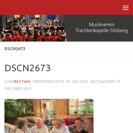
Zum Inhalt springen
DSCN2673
DSCN2673
VON
BASTIAN
· VERÖFFENTLICHT
30. JULI 2012
· AKTUALISIERT
9.
OKTOBER 2017