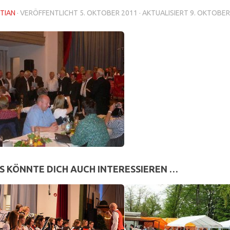
TIAN
· VERÖFFENTLICHT
5. OKTOBER 2011
· AKTUALISIERT
9. OKTOBER
S KÖNNTE DICH AUCH INTERESSIEREN …