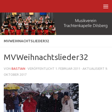
Zum Inhalt springen
MVWEIHNACHTSLIEDER32
MVWeihnachtslieder32
VON
BASTIAN
· VERÖFFENTLICHT
1. FEBRUAR 2011
· AKTUALISIERT
9.
OKTOBER 2017