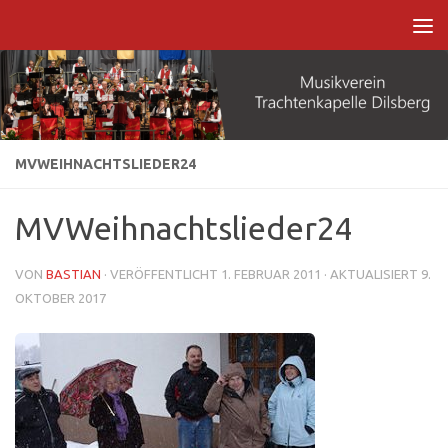
Zum Inhalt springen
MVWEIHNACHTSLIEDER24
MVWeihnachtslieder24
VON
BASTIAN
· VERÖFFENTLICHT
1. FEBRUAR 2011
· AKTUALISIERT
9.
OKTOBER 2017