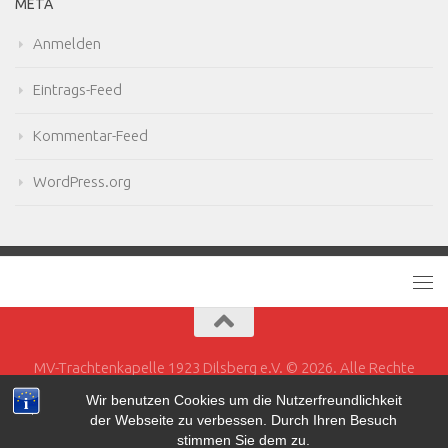
META
Anmelden
Eintrags-Feed
Kommentar-Feed
WordPress.org
MV-Trachtenkapelle 1923 Dilsberg e.V. © 2026. Alle Rechte
vorbehalten.
Wir benutzen Cookies um die Nutzerfreundlichkeit
der Webseite zu verbessen. Durch Ihren Besuch
Powered by
- Entworfen mit dem
Hueman-Theme
stimmen Sie dem zu.