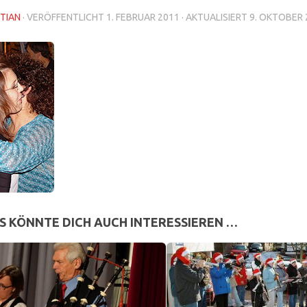
TIAN
· VERÖFFENTLICHT
1. FEBRUAR 2011
· AKTUALISIERT
9. OKTOBER 
S KÖNNTE DICH AUCH INTERESSIEREN …