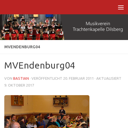
Zum Inhalt springen
MVENDENBURG04
MVEndenburg04
VON
BASTIAN
· VERÖFFENTLICHT
20. FEBRUAR 2011
· AKTUALISIERT
9. OKTOBER 2017