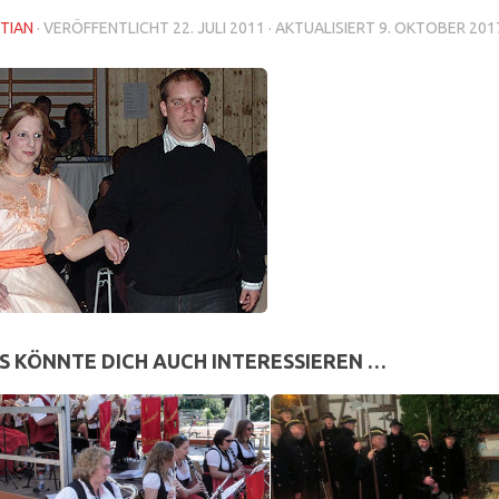
TIAN
· VERÖFFENTLICHT
22. JULI 2011
· AKTUALISIERT
9. OKTOBER 201
S KÖNNTE DICH AUCH INTERESSIEREN …