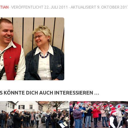
TIAN
· VERÖFFENTLICHT
22. JULI 2011
· AKTUALISIERT
9. OKTOBER 201
S KÖNNTE DICH AUCH INTERESSIEREN …