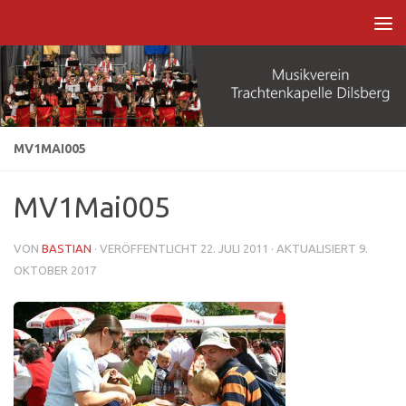
Zum Inhalt springen
MV1MAI005
MV1Mai005
VON
BASTIAN
· VERÖFFENTLICHT
22. JULI 2011
· AKTUALISIERT
9.
OKTOBER 2017