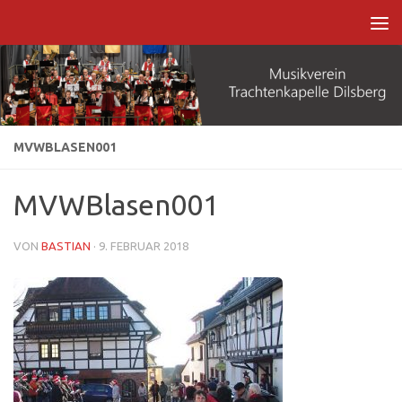
Zum Inhalt springen
MVWBLASEN001
MVWBlasen001
VON
BASTIAN
·
9. FEBRUAR 2018