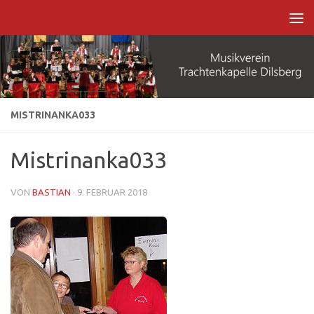
Zum Inhalt springen
MISTRINANKA033
Mistrinanka033
VON
BASTIAN
·
9. FEBRUAR 2018