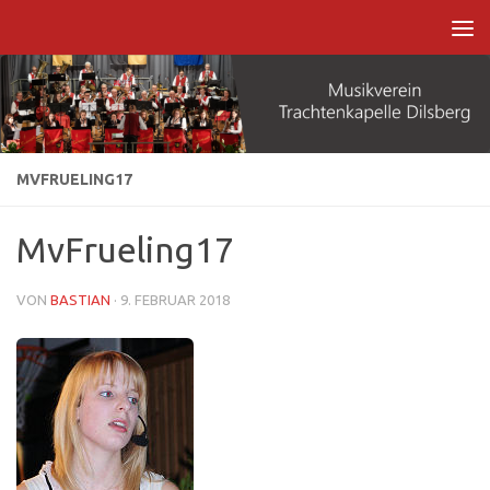
Zum Inhalt springen
MVFRUELING17
MvFrueling17
VON
BASTIAN
·
9. FEBRUAR 2018