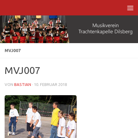
Zum Inhalt springen
MVJ007
MVJ007
VON
BASTIAN
·
10. FEBRUAR 2018