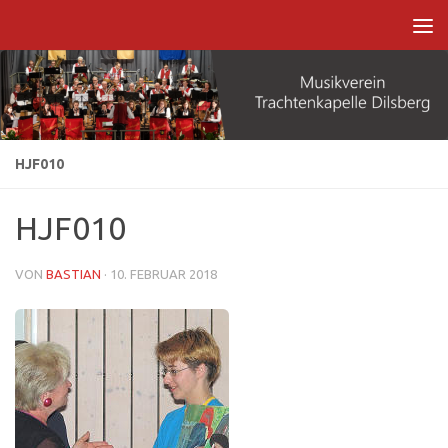
Zum Inhalt springen
HJF010
HJF010
VON
BASTIAN
·
10. FEBRUAR 2018