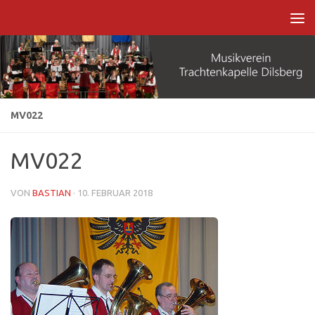
Zum Inhalt springen
MV022
MV022
VON
BASTIAN
·
10. FEBRUAR 2018