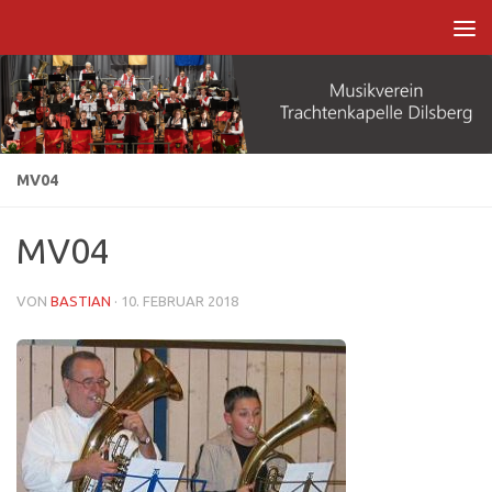
Zum Inhalt springen
MV04
MV04
VON
BASTIAN
·
10. FEBRUAR 2018