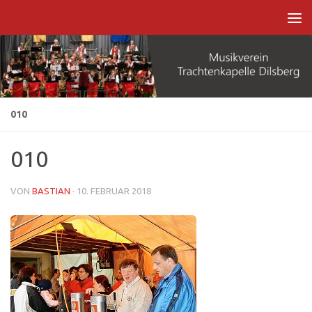
Zum Inhalt springen
010
010
VON
BASTIAN
·
10. FEBRUAR 2018