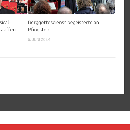
ical-
Berggottesdienst begeisterte an
Lauffen-
Pfingsten
6. JUNI 2024