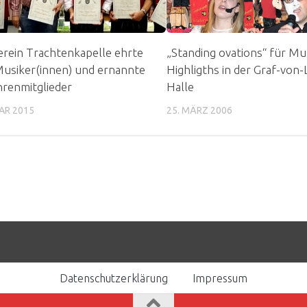
rein Trachtenkapelle ehrte
„Standing ovations“ für Mus
Musiker(innen) und ernannte
Highligths in der Graf-von-
renmitglieder
Halle
AR 2015
25. MÄRZ 2006
Datenschutzerklärung
Impressum