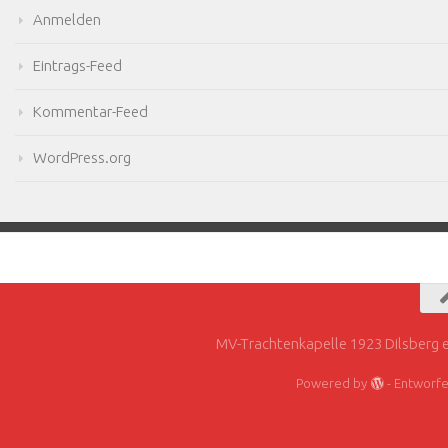
Anmelden
Eintrags-Feed
Kommentar-Feed
WordPress.org
MV-Trachtenkapelle 1923 Dilsberg e
Powered by
- Entworf