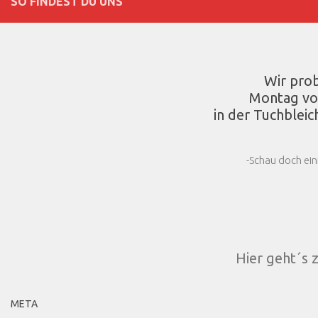
SO FINDEST DU UNS
Wir pro
Montag vo
in der Tuchbleic
-Schau doch ein
Hier geht´s 
META