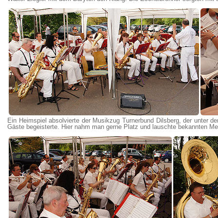
Ein Heimspiel absolvierte der Musikzug Turnerbund Dilsberg, der unter 
Gäste begeisterte. Hier nahm man gerne Platz und lauschte bekannten Me