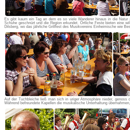
Es gibt kaum ein Tag an dem es so viele Wanderer hinaus in die Natur 
Schuhe geschnürt und die Region erkundet. Örtliche Feste bieten eine w
Dilsberg, wo das jährliche Grillfest des Musikvereins Einheimische wie Be
Auf der Tuchbleiche ließ man sich in uriger Atmosphäre nieder, genoss
Während befreundete Kapellen die musikalische Unterhaltung übernahmen,