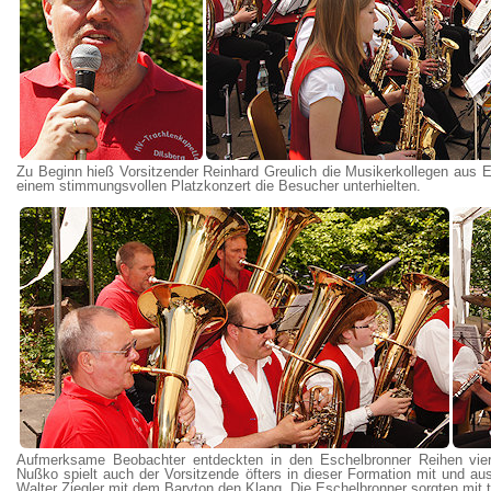
Zu Beginn hieß Vorsitzender Reinhard Greulich die Musikerkollegen aus E
einem stimmungsvollen Platzkonzert die Besucher unterhielten.
Aufmerksame Beobachter entdeckten in den Eschelbronner Reihen vier
Nußko spielt auch der Vorsitzende öfters in dieser Formation mit und au
Walter Ziegler mit dem Baryton den Klang. Die Eschelbronner sorgten mit t