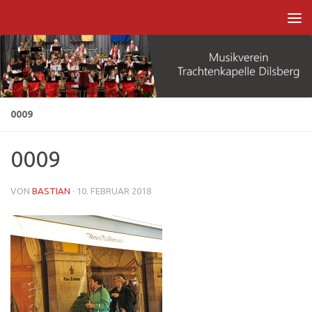
Zum Inhalt springen
0009
0009
VON
BASTIAN
·
10. FEBRUAR 2018