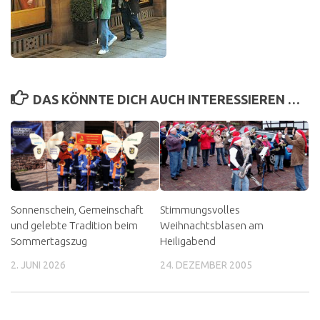
DAS KÖNNTE DICH AUCH INTERESSIEREN …
Sonnenschein, Gemeinschaft
Stimmungsvolles
und gelebte Tradition beim
Weihnachtsblasen am
Sommertagszug
Heiligabend
2. JUNI 2026
24. DEZEMBER 2005