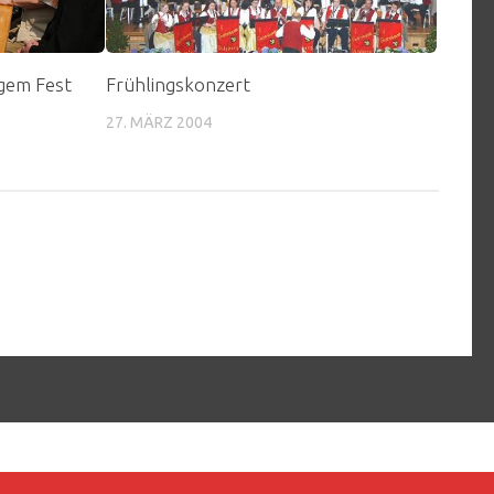
igem Fest
Frühlingskonzert
27. MÄRZ 2004