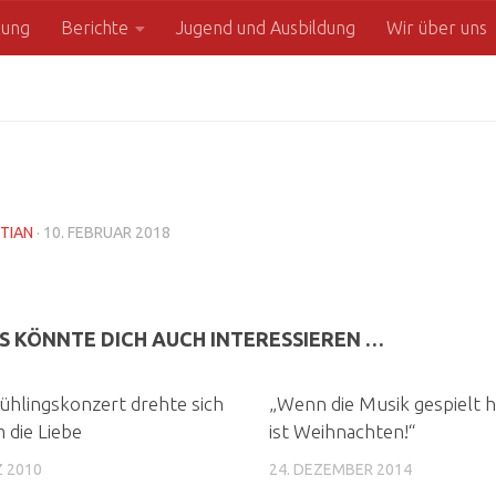
zung
Berichte
Jugend und Ausbildung
Wir über uns
TIAN
·
10. FEBRUAR 2018
S KÖNNTE DICH AUCH INTERESSIEREN …
ühlingskonzert drehte sich
„Wenn die Musik gespielt h
m die Liebe
ist Weihnachten!“
Z 2010
24. DEZEMBER 2014