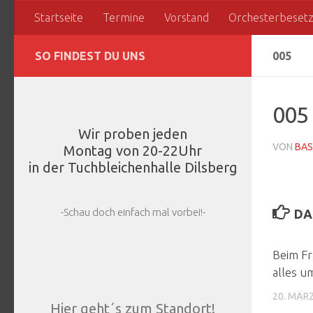
Startseite
Termine
Vorstand
Orchesterbeset
Zum Inhalt springen
SO FINDEST DU UNS
005
005
Wir proben jeden
VON
BAS
Montag von 20-22Uhr
in der Tuchbleichenhalle Dilsberg
-Schau doch einfach mal vorbei!-
DA
Beim Fr
alles u
20. MÄR
Hier geht´s zum Standort!