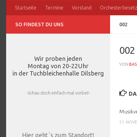
Startseite
Termine
Vorstand
Orchesterbeset
Zum Inhalt springen
SO FINDEST DU UNS
002
002
Wir proben jeden
VON
BAS
Montag von 20-22Uhr
in der Tuchbleichenhalle Dilsberg
-Schau doch einfach mal vorbei!-
DA
Musikve
21. NOV
Hier geht´s zum Standort!