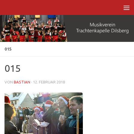
Zum Inhalt springen
015
015
VON
BASTIAN
·
12. FEBRUAR 2018