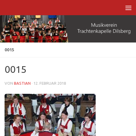
Zum Inhalt springen
0015
0015
VON
BASTIAN
·
12. FEBRUAR 2018