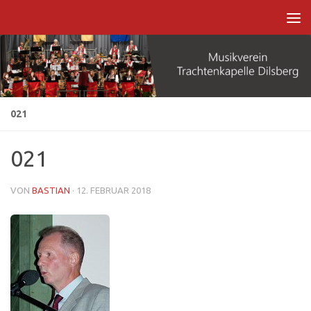
Zum Inhalt springen
021
021
VON
BASTIAN
·
12. FEBRUAR 2018