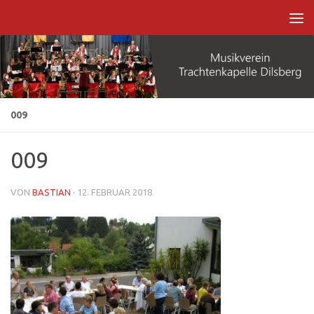
Zum Inhalt springen
009
009
VON
BASTIAN
·
12. FEBRUAR 2018