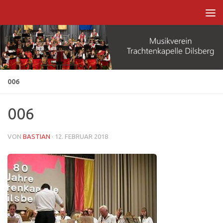
Zum Inhalt springen
006
006
VON
BASTIAN
·
12. FEBRUAR 2018