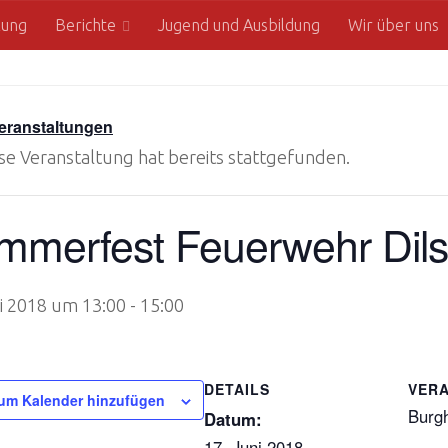
zung
Berichte
Jugend und Ausbildung
Wir über uns
Veranstaltungen
se Veranstaltung hat bereits stattgefunden.
mmerfest Feuerwehr Dil
ni 2018 um 13:00
-
15:00
DETAILS
VER
um Kalender hinzufügen
Burgh
Datum:
17. Juni 2018