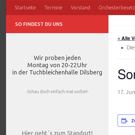
Startseite
Termine
Vorstand
Orchesterbeset
Zum Inhalt springen
SO FINDEST DU UNS
« Alle 
Die
Wir proben jeden
Montag von 20-22Uhr
So
in der Tuchbleichenhalle Dilsberg
-Schau doch einfach mal vorbei!-
17. Ju
Z
Hier geht´s zum Standort!