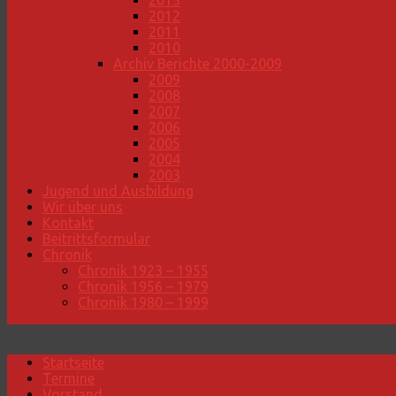
2013
2012
2011
2010
Archiv Berichte 2000-2009
2009
2008
2007
2006
2005
2004
2003
Jugend und Ausbildung
Wir über uns
Kontakt
Beitrittsformular
Chronik
Chronik 1923 – 1955
Chronik 1956 – 1979
Chronik 1980 – 1999
Startseite
Termine
Vorstand