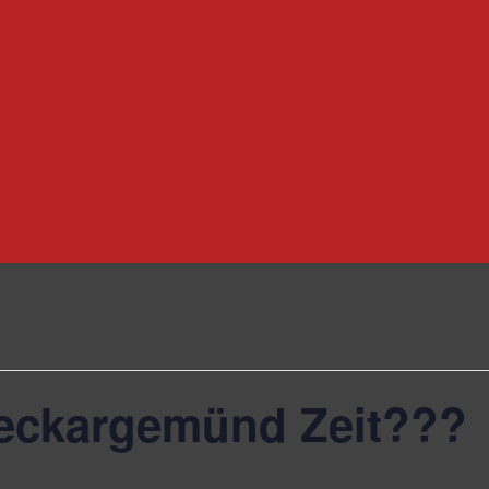
eckargemünd Zeit???