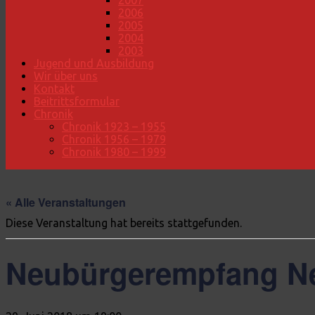
2007
2006
2005
2004
2003
Jugend und Ausbildung
Wir über uns
Kontakt
Beitrittsformular
Chronik
Chronik 1923 – 1955
Chronik 1956 – 1979
Chronik 1980 – 1999
« Alle Veranstaltungen
Diese Veranstaltung hat bereits stattgefunden.
Neubürgerempfang N