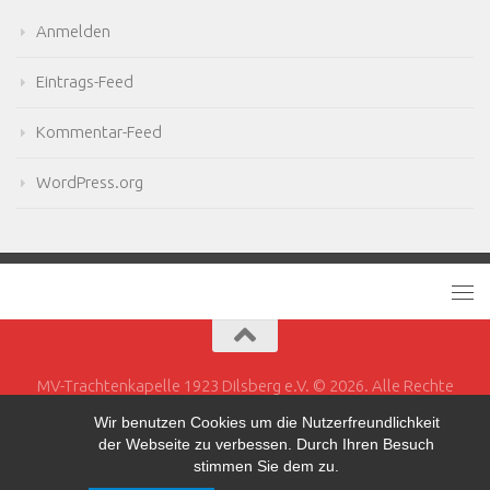
Anmelden
Eintrags-Feed
Kommentar-Feed
WordPress.org
MV-Trachtenkapelle 1923 Dilsberg e.V. © 2026. Alle Rechte
vorbehalten.
Wir benutzen Cookies um die Nutzerfreundlichkeit
der Webseite zu verbessen. Durch Ihren Besuch
Powered by
- Entworfen mit dem
Hueman-Theme
stimmen Sie dem zu.