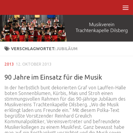
Zum Inhalt springen
VERSCHLAGWORTET:
JUBILÄUM
2013
12. OKTOBER 2013
90 Jahre im Einsatz für die Musik
In der herbstlich bunt dekorierten Graf von Lauffen-Halle
boten Sonnenblumen, Kürbis, Mais und Stroh einen
stimmungsvollen Rahmen für das 90-jährige Jubiläum des
Musikvereins Trachtenkapelle Dilsberg. „Wo die Musik
erklingt laden uns Freunde ein.“ Mit diesem Polka-Text
begrüßte Vorsitzender Reinhard Greulich
Kommunalpolitiker, Vereinsvertreter und befreundete
Musikerkollegen zu einem Musikfest. Ganz bewusst habe
man auf ein Festbankett verzichtet und die Musik sowie