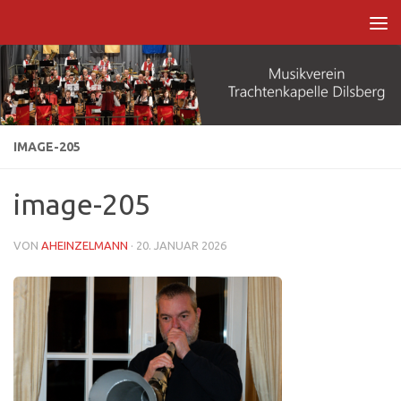
Zum Inhalt springen
IMAGE-205
image-205
VON
AHEINZELMANN
·
20. JANUAR 2026