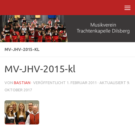
Zum Inhalt springen
MV-JHV-2015-KL
MV-JHV-2015-kl
VON
BASTIAN
· VERÖFFENTLICHT
1. FEBRUAR 2011
· AKTUALISIERT
9.
OKTOBER 2017