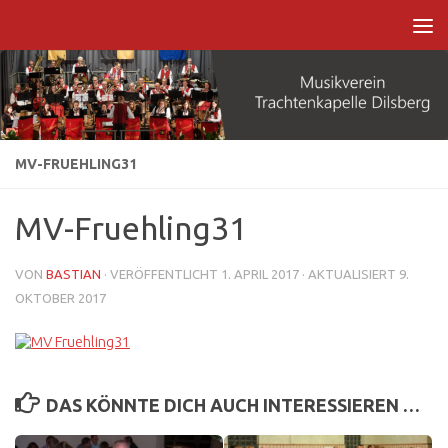
Zum Inhalt springen
MV-FRUEHLING31
MV-Fruehling31
VON
BASTIAN
· VERÖFFENTLICHT
1. APRIL 2017
· AKTUALISIERT
9.
OKTOBER 2017
DAS KÖNNTE DICH AUCH INTERESSIEREN …