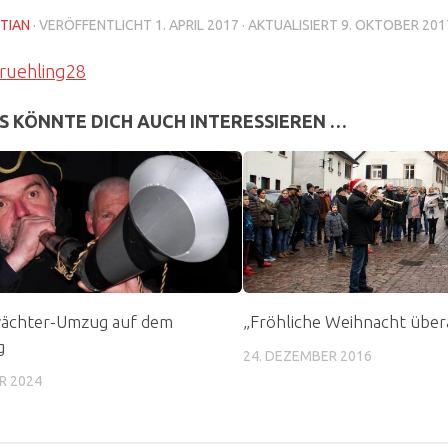
TIAN
· VERÖFFENTLICHT
1. APRIL 2017
· AKTUALISIERT
9. OKTOBER 201
S KÖNNTE DICH AUCH INTERESSIEREN …
ächter-Umzug auf dem
„Fröhliche Weihnacht übera
g
24. DEZEMBER 2016
R 2024