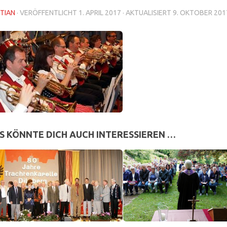
TIAN
· VERÖFFENTLICHT
1. APRIL 2017
· AKTUALISIERT
9. OKTOBER 201
S KÖNNTE DICH AUCH INTERESSIEREN …