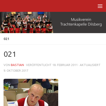
Zum Inhalt springen
021
021
VON
BASTIAN
· VERÖFFENTLICHT
18. FEBRUAR 2011
· AKTUALISIERT
9. OKTOBER 2017