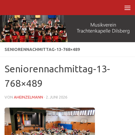
Zum Inhalt springen
SENIORENNACHMITTAG-13-768×489
Seniorennachmittag-13-
768×489
VON
AHEINZELMANN
·
2. JUNI 2026