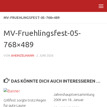
Zum Inhalt springen
MV-FRUEHLINGSFEST-05-768×489
MV-Fruehlingsfest-05-
768×489
VON
AHEINZELMANN
·
2. JUNI 2026
DAS KÖNNTE DICH AUCH INTERESSIEREN …
Jahreshauptversammlung
2009 am 18. Januar
Grillfest sorgte trotz Regen
für gute Laune