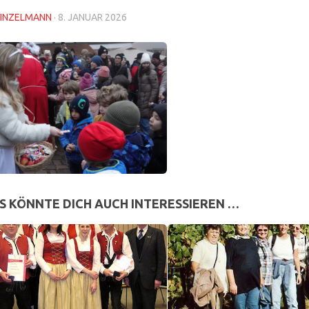
INZELMANN
·
8. JANUAR 2026
S KÖNNTE DICH AUCH INTERESSIEREN …