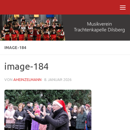
Zum Inhalt springen
IMAGE-184
image-184
VON
AHEINZELMANN
·
8. JANUAR 2026