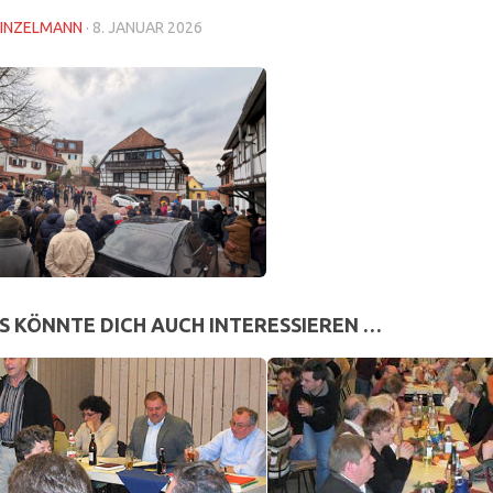
INZELMANN
·
8. JANUAR 2026
S KÖNNTE DICH AUCH INTERESSIEREN …